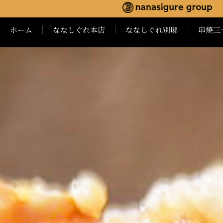
内
容
ホーム
ななしぐれ本店
ななしぐれ別邸
串焼三
を
ス
キ
ッ
プ