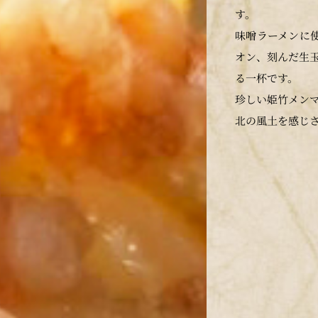
す。
味噌ラーメンに
オン、刻んだ生
る一杯です。
珍しい姫竹メン
北の風土を感じ