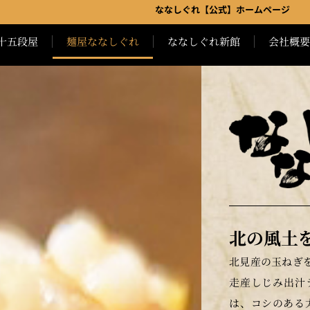
ななしぐれ【公式】ホームページ
十五段屋
麺屋ななしぐれ
ななしぐれ新館
会社概要
北の風土
北見産の玉ねぎ
走産しじみ出汁
は、コシのある